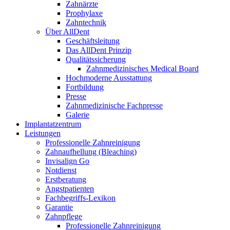
Zahnärzte
Prophylaxe
Zahntechnik
Über AllDent
Geschäftsleitung
Das AllDent Prinzip
Qualitätssicherung
Zahnmedizinisches Medical Board
Hochmoderne Ausstattung
Fortbildung
Presse
Zahnmedizinische Fachpresse
Galerie
Implantatzentrum
Leistungen
Professionelle Zahnreinigung
Zahnaufhellung (Bleaching)
Invisalign Go
Notdienst
Erstberatung
Angstpatienten
Fachbegriffs-Lexikon
Garantie
Zahnpflege
Professionelle Zahnreinigung