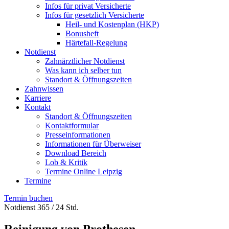
Infos für privat Versicherte
Infos für gesetzlich Versicherte
Heil- und Kostenplan (HKP)
Bonusheft
Härtefall-Regelung
Notdienst
Zahnärztlicher Notdienst
Was kann ich selber tun
Standort & Öffnungszeiten
Zahnwissen
Karriere
Kontakt
Standort & Öffnungszeiten
Kontaktformular
Presseinformationen
Informationen für Überweiser
Download Bereich
Lob & Kritik
Termine Online Leipzig
Termine
Termin buchen
Notdienst 365 / 24 Std.
Reinigung von Prothesen