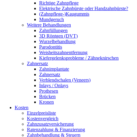
Richtige Zahnpflege
Elektrische Zahnbürste oder Handzahnbürste?
(Zahnpflege-)Kaugummis
Mundgeruch
Weitere Behandlungen
Zahnfüllungen
3D Röntgen (DVT)
Wurzelbehandlung
Parodontitis
Weisheitszahnentfernung
Kiefergelenksprobleme / Zähneknirschen
Zahnersatz
Zahnimplantate
Zahnersatz
Verblendschalen (Veneers)
Inlays / Onlays
Prothesen
Brücken
Kronen
Kosten
Einzelpreisliste
Kostenvergleich
Zahnzusatzversicherung
Ratenzahlung & Finanzierung
Zahnbehandlung & Steuern