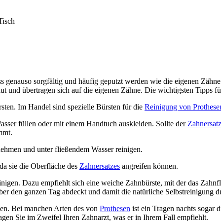
ss genauso sorgfältig und häufig geputzt werden wie die eigenen Zäh
 und übertragen sich auf die eigenen Zähne. Die wichtigsten Tipps fü
rsten. Im Handel sind spezielle Bürsten für die
Reinigung von Prothese
ser füllen oder mit einem Handtuch auskleiden. Sollte der
Zahnersat
mmt.
nehmen und unter fließendem Wasser reinigen.
da sie die Oberfläche des
Zahnersatzes
angreifen können.
reinigen. Dazu empfiehlt sich eine weiche Zahnbürste, mit der das Zahnf
er den ganzen Tag abdeckt und damit die natürliche Selbstreinigung du
den. Bei manchen Arten des von
Prothesen
ist ein Tragen nachts sogar 
ragen Sie im Zweifel Ihren Zahnarzt, was er in Ihrem Fall empfiehlt.