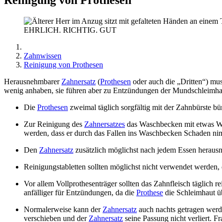
EHRLICH. RICHTIG. GUT
Zahnwissen
Reinigung von Prothesen
Herausnehmbarer
Zahnersatz
(
Prothesen
oder auch die „Dritten“) mu
wenig anhaben, sie führen aber zu Entzündungen der Mundschleimhaut
Die
Prothesen
zweimal täglich sorgfältig mit der Zahnbürste bü
Zur Reinigung des
Zahnersatzes
das Waschbecken mit etwas Was
werden, dass er durch das Fallen ins Waschbecken Schaden ni
Den
Zahnersatz
zusätzlich möglichst nach jedem Essen heraus
Reinigungstabletten sollten möglichst nicht verwendet werden, 
Vor allem Vollprothesenträger sollten das Zahnfleisch täglich 
anfälliger für Entzündungen, da die
Prothese
die Schleimhaut üb
Normalerweise kann der
Zahnersatz
auch nachts getragen wer
verschieben und der
Zahnersatz
seine Passung nicht verliert. F