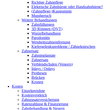
Richtige Zahnpflege
Elektrische Zahnbürste oder Handzahnbürste?
(Zahnpflege-)Kaugummis
Mundgeruch
Weitere Behandlungen
Zahnfüllungen
3D Röntgen (DVT)
Wurzelbehandlung
Parodontitis
Weisheitszahnentfernung
Kiefergelenksprobleme / Zähneknirschen
Zahnersatz
Zahnimplantate
Zahnersatz
Verblendschalen (Veneers)
Inlays / Onlays
Prothesen
Brücken
Kronen
Kosten
Einzelpreisliste
Kostenvergleich
Zahnzusatzversicherung
Ratenzahlung & Finanzierung
Zahnbehandlung & Steuern