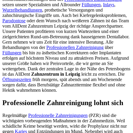
setzen unsere Spezialisten und Allrounder
Füllungen
,
Inlays
,
Wurzelbehandlungen
, prothetische Versorgungen und
zahnchirurgische Eingriffe um. Auch bei Kiefergelenksproblemen,
Parodontose
oder dem Wunsch nach weißeren Zähnen ist das Team
vom AllDent Zahnzentrum Leipzig der richtige Ansprechpartner.
Unsere Patienten profitieren von kurzen Wartezeiten und einer
zielgerichteten Rund-um-Betreuung dank hauseigenem Dentallabor.
Gern nehmen wir uns Zeit für eine intensive Beratung. Alle
Behandlungen von der
Professionellen Zahnreinigung
über
Füllungen
bis hin zu ästhetischen Korrekturen oder Implantaten
erfolgen auf höchstem Niveau und zu attraktiven Preisen. Aufgrund
unserer Größe haben wir Preisvorteile, die wir gerne an Sie
weitergeben. Dank der zentralen Lage in der Nähe des Petersbogens
ist das AllDent
Zahnzentrum in Leipzig
leicht zu erreichen. Die
Öffnungszeiten
früh morgens, spät abends und am Wochenende
sorgen dafür, dass Berufstätige Zahnarzttermine flexibel und ohne
Hektik wahrnehmen können.
Professionelle Zahnreinigung lohnt sich
Regelmäßige
Professionelle Zahnreinigungen
(PZR) sind die
wichtigsten vorbeugenden Maßnahmen in der Zahnmedizin. Weil
schädliche Keime beseitigt werden, wirkt die Prophylaxe nicht nur
gegen
Karies
und Entzündungen im Mund. Nebenbei wird auch