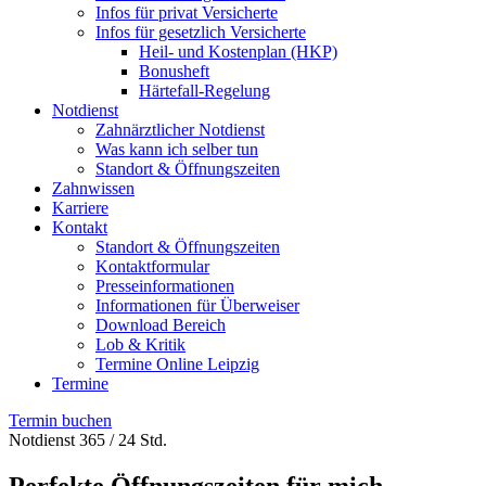
Infos für privat Versicherte
Infos für gesetzlich Versicherte
Heil- und Kostenplan (HKP)
Bonusheft
Härtefall-Regelung
Notdienst
Zahnärztlicher Notdienst
Was kann ich selber tun
Standort & Öffnungszeiten
Zahnwissen
Karriere
Kontakt
Standort & Öffnungszeiten
Kontaktformular
Presseinformationen
Informationen für Überweiser
Download Bereich
Lob & Kritik
Termine Online Leipzig
Termine
Termin buchen
Notdienst 365 / 24 Std.
Perfekte Öffnungszeiten für mich.