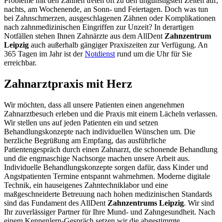
Probleme mit den Zähnen treten oft zu den ungünstigsten Zeiten auf;
nachts, am Wochenende, an Sonn- und Feiertagen. Doch was tun
bei Zahnschmerzen, ausgeschlagenen Zähnen oder Komplikationen
nach zahnmedizinischen Eingriffen zur Unzeit? In derartigen
Notfällen stehen Ihnen Zahnärzte aus dem AllDent
Zahnzentrum
Leipzig
auch außerhalb gängiger Praxiszeiten zur Verfügung. An
365 Tagen im Jahr ist der
Notdienst
rund um die Uhr für Sie
erreichbar.
Zahnarztpraxis mit Herz
Wir möchten, dass all unsere Patienten einen angenehmen
Zahnarztbesuch erleben und die Praxis mit einem Lächeln verlassen.
Wir stellen uns auf jeden Patienten ein und setzen
Behandlungskonzepte nach individuellen Wünschen um. Die
herzliche Begrüßung am Empfang, das ausführliche
Patientengespräch durch einen Zahnarzt, die schonende Behandlung
und die engmaschige Nachsorge machen unsere Arbeit aus.
Individuelle Behandlungskonzepte sorgen dafür, dass Kinder und
Angstpatienten Termine entspannt wahrnehmen. Moderne digitale
Technik, ein hauseigenes Zahntechniklabor und eine
maßgeschneiderte Betreuung nach hohen medizinischen Standards
sind das Fundament des AllDent
Zahnzentrums Leipzig
. Wir sind
Ihr zuverlässiger Partner für Ihre Mund- und Zahngesundheit. Nach
einem Kennenlern-Gespräch setzen wir die abgestimmte