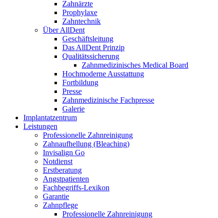
Zahnärzte
Prophylaxe
Zahntechnik
Über AllDent
Geschäftsleitung
Das AllDent Prinzip
Qualitätssicherung
Zahnmedizinisches Medical Board
Hochmoderne Ausstattung
Fortbildung
Presse
Zahnmedizinische Fachpresse
Galerie
Implantatzentrum
Leistungen
Professionelle Zahnreinigung
Zahnaufhellung (Bleaching)
Invisalign Go
Notdienst
Erstberatung
Angstpatienten
Fachbegriffs-Lexikon
Garantie
Zahnpflege
Professionelle Zahnreinigung