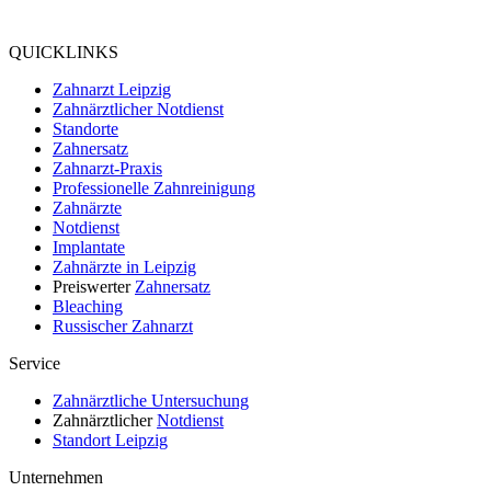
bei Google My Business:
4.9
QUICKLINKS
Zahnarzt Leipzig
Zahnärztlicher Notdienst
Standorte
Zahnersatz
Zahnarzt-Praxis
Professionelle Zahnreinigung
Zahnärzte
Notdienst
Implantate
Zahnärzte in Leipzig
Preiswerter
Zahnersatz
Bleaching
Russischer Zahnarzt
Service
Zahnärztliche Untersuchung
Zahnärztlicher
Notdienst
Standort Leipzig
Unternehmen