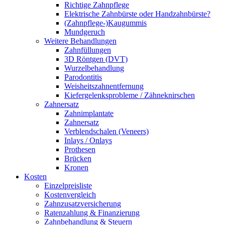
Richtige Zahnpflege
Elektrische Zahnbürste oder Handzahnbürste?
(Zahnpflege-)Kaugummis
Mundgeruch
Weitere Behandlungen
Zahnfüllungen
3D Röntgen (DVT)
Wurzelbehandlung
Parodontitis
Weisheitszahnentfernung
Kiefergelenksprobleme / Zähneknirschen
Zahnersatz
Zahnimplantate
Zahnersatz
Verblendschalen (Veneers)
Inlays / Onlays
Prothesen
Brücken
Kronen
Kosten
Einzelpreisliste
Kostenvergleich
Zahnzusatzversicherung
Ratenzahlung & Finanzierung
Zahnbehandlung & Steuern