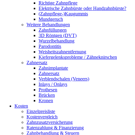
Richtige Zahnpflege
Elektrische Zahnbürste oder Handzahnbürste?
(Zahnpflege-)Kaugummis
Mundgeruch
Weitere Behandlungen
Zahnfüllungen
3D Röntgen (DVT)
Wurzelbehandlung
Parodontitis
Weisheitszahnentfernung
Kiefergelenksprobleme / Zähneknirschen
Zahnersatz
Zahnimplantate
Zahnersatz
Verblendschalen (Veneers)
Inlays / Onlays
Prothesen
Brücken
Kronen
Kosten
Einzelpreisliste
Kostenvergleich
Zahnzusatzversicherung
Ratenzahlung & Finanzierung
Zahnbehandlung & Steuern