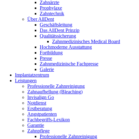
Zahnärzte
Prophylaxe
Zahntechnik
Über AllDent
Geschäftsleitung
Das AllDent Prinzip
Qualitätssicherung
Zahnmedizinisches Medical Board
Hochmoderne Ausstattung
Fortbildung
Presse
Zahnmedizinische Fachpresse
Galerie
Implantatzentrum
Leistungen
Professionelle Zahnreinigung
Zahnaufhellung (Bleaching)
Invisalign Go
Notdienst
Erstberatung
Angstpatienten
Fachbegriffs-Lexikon
Garantie
Zahnpflege
Professionelle Zahnreinigung