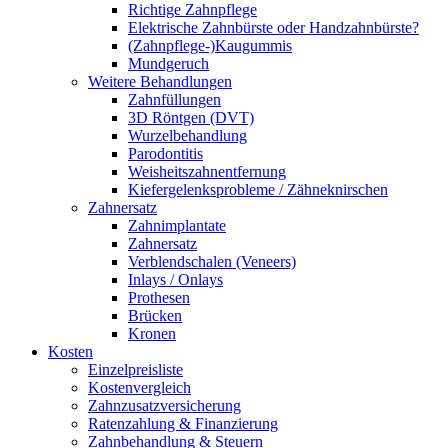
Richtige Zahnpflege
Elektrische Zahnbürste oder Handzahnbürste?
(Zahnpflege-)Kaugummis
Mundgeruch
Weitere Behandlungen
Zahnfüllungen
3D Röntgen (DVT)
Wurzelbehandlung
Parodontitis
Weisheitszahnentfernung
Kiefergelenksprobleme / Zähneknirschen
Zahnersatz
Zahnimplantate
Zahnersatz
Verblendschalen (Veneers)
Inlays / Onlays
Prothesen
Brücken
Kronen
Kosten
Einzelpreisliste
Kostenvergleich
Zahnzusatzversicherung
Ratenzahlung & Finanzierung
Zahnbehandlung & Steuern