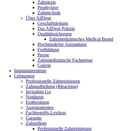
Zahnärzte
Prophylaxe
Zahntechnik
Über AllDent
Geschäftsleitung
Das AllDent Prinzip
Qualitätssicherung
Zahnmedizinisches Medical Board
Hochmoderne Ausstattung
Fortbildung
Presse
Zahnmedizinische Fachpresse
Galerie
Implantatzentrum
Leistungen
Professionelle Zahnreinigung
Zahnaufhellung (Bleaching)
Invisalign Go
Notdienst
Erstberatung
Angstpatienten
Fachbegriffs-Lexikon
Garantie
Zahnpflege
Professionelle Zahnreinigung