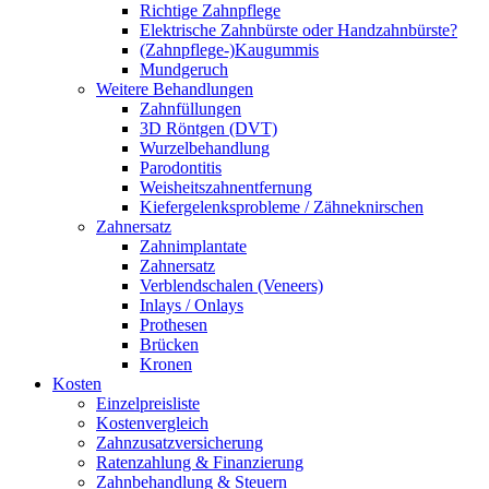
Richtige Zahnpflege
Elektrische Zahnbürste oder Handzahnbürste?
(Zahnpflege-)Kaugummis
Mundgeruch
Weitere Behandlungen
Zahnfüllungen
3D Röntgen (DVT)
Wurzelbehandlung
Parodontitis
Weisheitszahnentfernung
Kiefergelenksprobleme / Zähneknirschen
Zahnersatz
Zahnimplantate
Zahnersatz
Verblendschalen (Veneers)
Inlays / Onlays
Prothesen
Brücken
Kronen
Kosten
Einzelpreisliste
Kostenvergleich
Zahnzusatzversicherung
Ratenzahlung & Finanzierung
Zahnbehandlung & Steuern