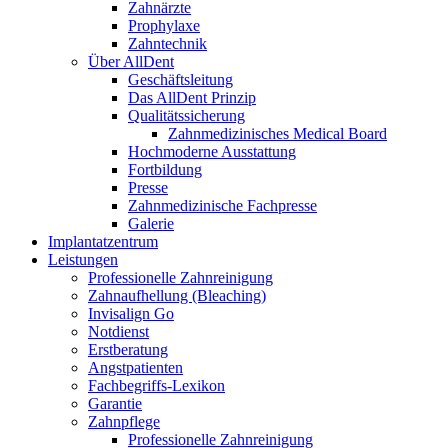
Zahnärzte
Prophylaxe
Zahntechnik
Über AllDent
Geschäftsleitung
Das AllDent Prinzip
Qualitätssicherung
Zahnmedizinisches Medical Board
Hochmoderne Ausstattung
Fortbildung
Presse
Zahnmedizinische Fachpresse
Galerie
Implantatzentrum
Leistungen
Professionelle Zahnreinigung
Zahnaufhellung (Bleaching)
Invisalign Go
Notdienst
Erstberatung
Angstpatienten
Fachbegriffs-Lexikon
Garantie
Zahnpflege
Professionelle Zahnreinigung