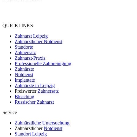
Bewertung
bei Google My Business:
4.9
QUICKLINKS
Zahnarzt Leipzig
Zahnärztlicher Notdienst
Standorte
Zahnersatz
Zahnarzt-Praxis
Professionelle Zahnreinigung
Zahnärzte
Notdienst
Implantate
Zahnärzte in Leipzig
Preiswerter
Zahnersatz
Bleaching
Russischer Zahnarzt
Service
Zahnärztliche Untersuchung
Zahnärztlicher
Notdienst
Standort Leipzig